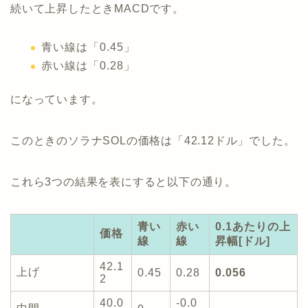
続いて上昇したときMACDです。
青い線は「0.45」
赤い線は「0.28」
になっています。
このときのソラナSOLの価格は「42.12ドル」でした。
これら3つの結果を表にすると以下の通り。
青い
赤い
0.1あたりの上
価格
線
線
昇幅[ドル]
42.1
上げ
0.45
0.28
0.056
2
40.0
-0.0