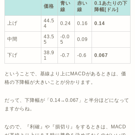
青い
赤い
0.1あたりの下
価格
線
線
降幅[ドル]
44.5
上げ
0.24
0.16
0.14
4
43.5
-0.0
中間
0.09
5
5
38.9
下げ
-0.7
-0.6
0.067
1
ということで、基線より上にMACDがあるときは、価
格の下降幅が大きいことが分かります。
だって、下降幅が「0.14→0.067」と半分ほどになって
ますからね。
なので、『利確』や『損切り』をするときは、MACD