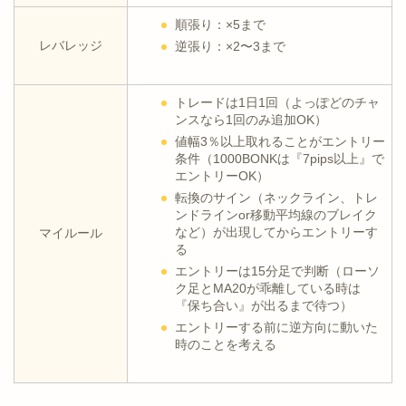
順張り：×5まで
レバレッジ
逆張り：×2〜3まで
トレードは1日1回（よっぽどのチャ
ンスなら1回のみ追加OK）
値幅3％以上取れることがエントリー
条件（1000BONKは『7pips以上』で
エントリーOK）
転換のサイン（ネックライン、トレ
ンドラインor移動平均線のブレイク
など）が出現してからエントリーす
マイルール
る
エントリーは15分足で判断（ローソ
ク足とMA20が乖離している時は
『保ち合い』が出るまで待つ）
エントリーする前に逆方向に動いた
時のことを考える