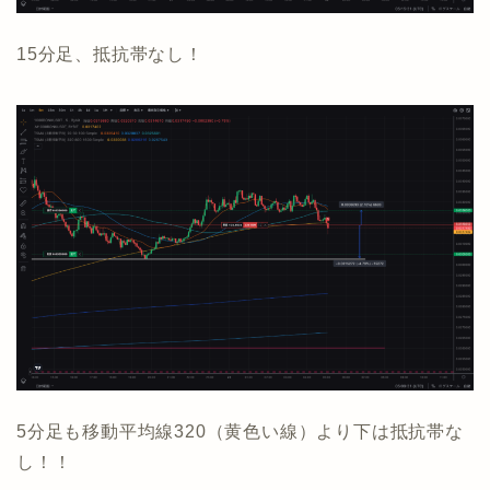
15分足、抵抗帯なし！
5分足も移動平均線320（黄色い線）より下は抵抗帯な
し！！