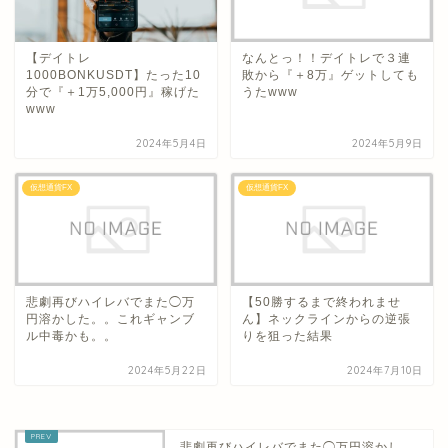
【デイトレ
なんとっ！！デイトレで３連
1000BONKUSDT】たった10
敗から『＋8万』ゲットしても
分で『＋1万5,000円』稼げた
うたwww
www
2024年5月4日
2024年5月9日
仮想通貨FX
仮想通貨FX
悲劇再びハイレバでまた◯万
【50勝するまで終われませ
円溶かした。。これギャンブ
ん】ネックラインからの逆張
ル中毒かも。。
りを狙った結果
2024年5月22日
2024年7月10日
悲劇再びハイレバでまた◯万円溶かし