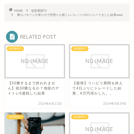
HOME
仮想通貨FX
勝ちパターンが来たので性懲りも無くレバレッジ×5のトレードをした結果www
RELATED POST
仮想通貨FX
仮想通貨FX
【50勝するまで終われませ
【復帰】リハビリ期間を終え
ん】祝30勝なるか？地獄のデ
て4日ぶりにトレードした結
イトレ6連戦した結果
果、6万円溶かした。。
2024年6月22日
2024年5月29日
仮想通貨FX
仮想通貨FX