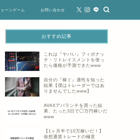
チェーンゲーム
お問い合わせ
おすすめ記事
これは『ヤバい』フィボナッ
チ・リトレイスメントを使っ
たら価格が予測できたwww
自分の『稼ぐ』適性を知った
結果【僕はトレーダーではあ
りませんでしたwww】
AVAXアバランチを買った結
果、たった3日で◯万円稼いだ
www
【1ヶ月半で10万稼いだ！】
仮想通貨トレードの極意